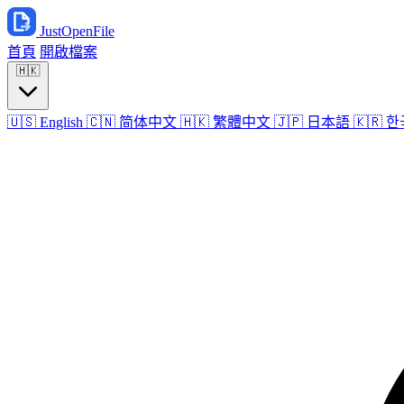
JustOpenFile
首頁
開啟檔案
🇭🇰
🇺🇸
English
🇨🇳
简体中文
🇭🇰
繁體中文
🇯🇵
日本語
🇰🇷
한