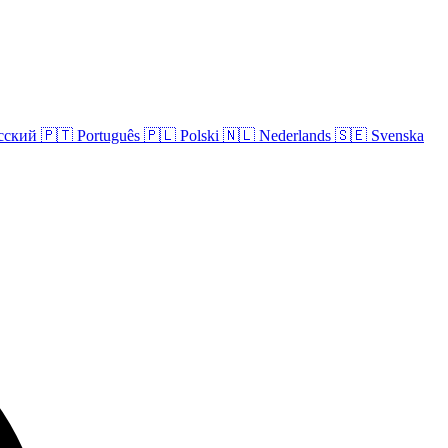
сский
🇵🇹
Português
🇵🇱
Polski
🇳🇱
Nederlands
🇸🇪
Svenska