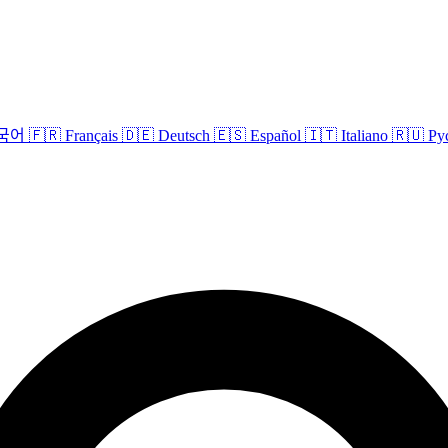
국어
🇫🇷
Français
🇩🇪
Deutsch
🇪🇸
Español
🇮🇹
Italiano
🇷🇺
Ру